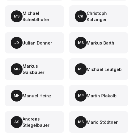
Michael
Christoph
MS
CK
Scheiblhofer
Katzinger
Julian Donner
Markus Barth
JD
MB
Markus
Michael Leutgeb
MG
ML
Gaisbauer
Manuel Heinzl
Martin Plakolb
MH
MP
Andreas
Mario Stödtner
AS
MS
Stiegelbauer