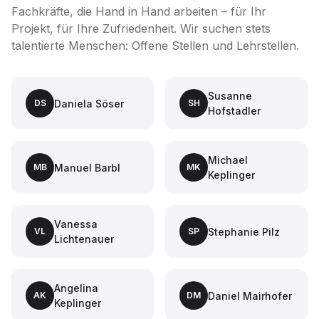
Fachkräfte, die Hand in Hand arbeiten – für Ihr
Projekt, für Ihre Zufriedenheit. Wir suchen stets
talentierte Menschen:
Offene Stellen
und
Lehrstellen
.
Susanne
Daniela Söser
DS
SH
Hofstadler
Michael
Manuel Barbl
MB
MK
Keplinger
Vanessa
Stephanie Pilz
VL
SP
Lichtenauer
Angelina
Daniel Mairhofer
AK
DM
Keplinger