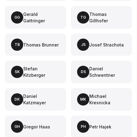
Gerald
Thomas
GG
TG
Gattringer
Gillhofer
Thomas Brunner
Josef Strachota
TB
JS
Stefan
Daniel
SK
DS
Kitzberger
Schwentner
Daniel
Michael
DK
MK
Katzmayer
Kresnicka
Gregor Haas
Petr Hajek
GH
PH