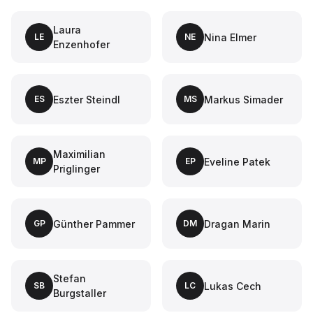
Laura
Nina Elmer
LE
NE
Enzenhofer
Eszter Steindl
Markus Simader
ES
MS
Maximilian
Eveline Patek
MP
EP
Priglinger
Günther Pammer
Dragan Marin
GP
DM
Stefan
Lukas Cech
SB
LC
Burgstaller