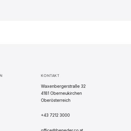
N
KONTAKT
Waxenbergerstraße 32
4181
Oberneukirchen
Oberösterreich
+43 7212 3000
office@beneder.co.at