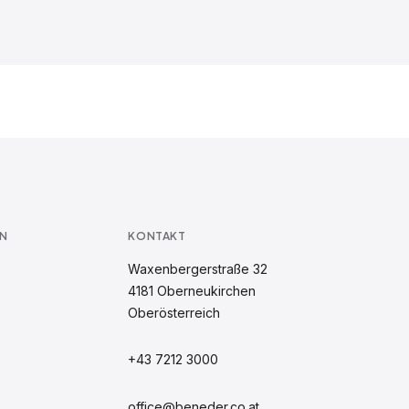
N
KONTAKT
Waxenbergerstraße 32
4181
Oberneukirchen
Oberösterreich
+43 7212 3000
office@beneder.co.at